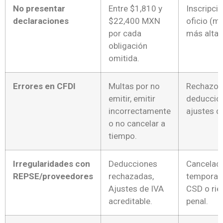
No presentar
Entre $1,810 y
Inscripci
declaraciones
$22,400 MXN
oficio (m
por cada
más altas
obligación
omitida.
Errores en CFDI
Multas por no
Rechazo 
emitir, emitir
deduccio
incorrectamente
ajustes d
o no cancelar a
tiempo.
Irregularidades con
Deducciones
Cancelac
REPSE/proveedores
rechazadas,
temporal
Ajustes de IVA
CSD o ri
acreditable.
penal.