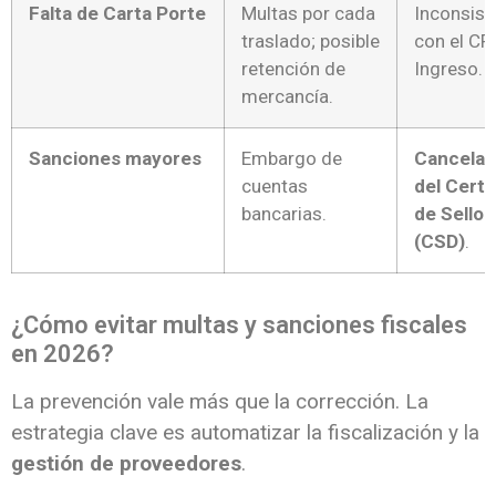
Falta de Carta Porte
Multas por cada
Inconsist
traslado; posible
con el CF
retención de
Ingreso.
mercancía.
Sanciones mayores
Embargo de
Cancelac
cuentas
del Certi
bancarias.
de Sello D
(CSD)
.
¿Cómo evitar multas y sanciones fiscales
en 2026?
La prevención vale más que la corrección. La
estrategia clave es automatizar la fiscalización y la
gestión de proveedores
.