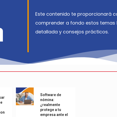
Este contenido te proporcionará co
a
comprender a fondo estos temas l
detallada y consejos prácticos.
Software de
sar
nómina:
de
¿realmente
protege a tu
con
empresa ante el