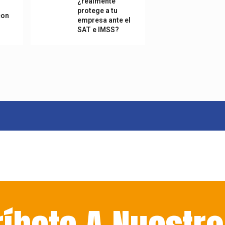
¿realmente
protege a tu
con
empresa ante el
SAT e IMSS?