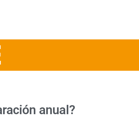
E
aración anual?